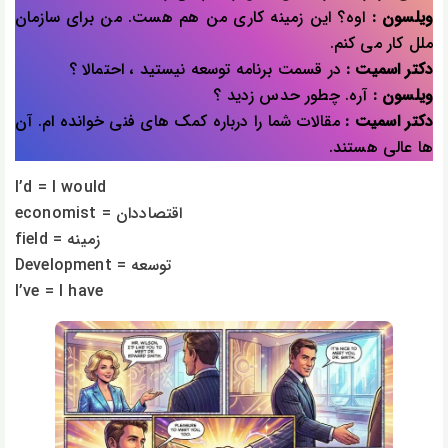
ویلسون :
اوه؟ این زمینه کاری من هم هست. من برای سازمان
ملل کار می کنم.
دکتر اسمیت :
در قسمت برنامه توسعه نیستید ، احتمالا ؟
ویلسون :
آره. چطور حدس زدید ؟
دکتر اسمیت :
مقالات شما را درباره کمک های فنی خوانده ام. آن
ها عالی هستند.
I’d = I would
economist = اقتصاددان
field = زمینه
Development = توسعه
I’ve = I have