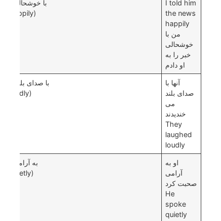
I told him
با خوشحالی
(happily)
the news
happily
من با
خوشحالی
خبر را به
او دادم
آنها با
با صدای بلند
صدای بلند
(loudly)
می
خندیدند
They
laughed
loudly
او به
به آرامی
آرامی
(quietly)
صحبت کرد
He
spoke
quietly