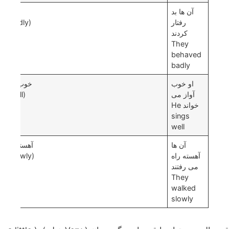
آن ها بد
بد
رفتار
(badly)
کردند
They
behaved
badly
او خوب
خوب
آواز می
(well)
خواند He
sings
well
آن ها
آهسته
آهسته راه
(slowly)
می رفتند
They
walked
slowly