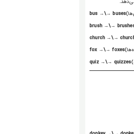
bus →\→ buses
brush →\→ brushe
church →\→ churc
fox →\→ foxes
quiz →\→ quizzes
donkey →\→ donke