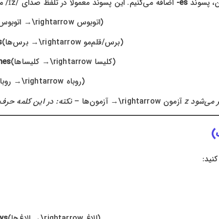
ن، پسوند
es-
اضافه می‌کنیم. این پسوند معمولاً در تلفظ صدای /ɪz/ می‌دهد.
→ اتوبوس‌ها)
(اتوبوس
\rightarrow
→ برس‌ها)
(برس/قلم‌مو
\rightarrow
s
→ کلیساها)
(کلیسا
\rightarrow
hes
→ روباه‌ها)
(روباه
\rightarrow
ن کلمه حرف z تکرار می‌شود
(آزمون
\rightarrow
→ آزمون‌ها –
→ الاغ‌ها)
(الاغ
\rightarrow
ys