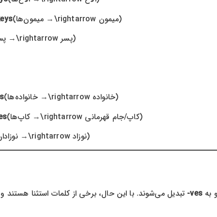
→ میمون‌ها)
(میمون
\rightarrow
eys
→ پسران)
(پسر
\rightarrow
→ خانواده‌ها)
(خانواده
\rightarrow
s
→ کاپ‌ها)
(کاپ/جام قهرمانی
\rightarrow
es
→ نوزادان)
(نوزاد
\rightarrow
ves-
تبدیل می‌شوند. با این حال، برخی از کلمات استثنا هستند و فقط s- می‌