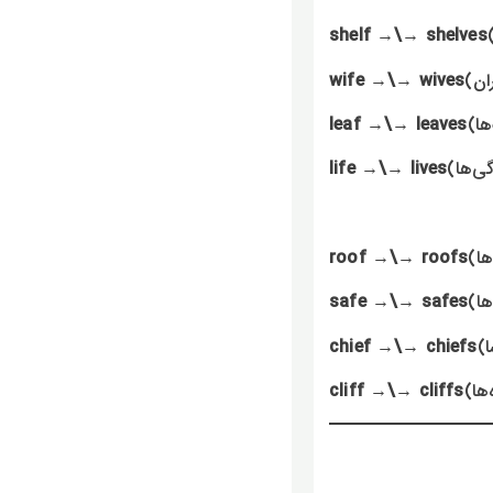
shelf →\→ shelves
wife →\→ wives
leaf →\→ leaves
life →\→ lives
roof →\→ roofs
safe →\→ safes
chief →\→ chiefs
cliff →\→ cliffs