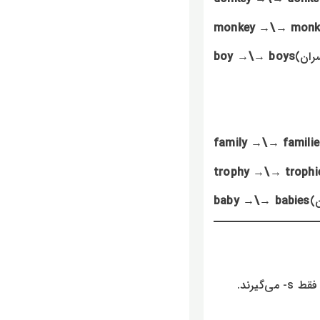
monkey →\→ monk
boy →\→ boys
family →\→ familie
trophy →\→ trophi
baby →\→ babies
گیرند.