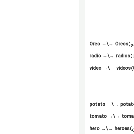
Oreo →\→ Oreos
radio →\→ radios
video →\→ videos
potato →\→ potat
tomato →\→ toma
hero →\→ heroes