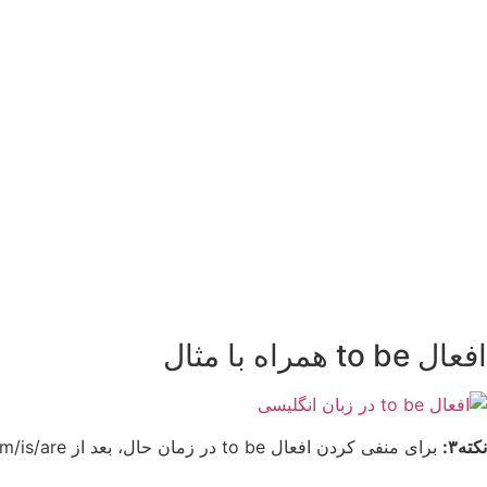
افعال to be همراه با مثال
نکته۳:
برای منفی کردن افعال to be در زمان حال، بعد از am/is/are کلمه not را اضافه می کنیم.