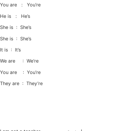
You are : You’re
He is : He’s
She is : She’s
She is : She’s
It is : It’s
We are : We’re
You are : You’re
They are : They’re