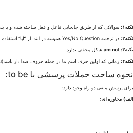
نکته۱:
سوالاتی که از طریق جابجایی فاعل و فعل ساخته شده و با بلی و خیر پاسخ داده م
نکته۲:
در ترجمه Yes/No Question همیشه در ابتدا از “آیا” استفاده می کنیم.
نکته۳: am not
شکل مخفف ندارد.
نکته۴:
زمانی که اولین حرف اسم ما در جمله حروف صدا دار باشد(a, e, i, o, u) برای سهولت خواندن بجای a از an استفاده می کنیم. ( It is an Orange )
نحوه ساخت جملات پرسشی با to be:
برای پرسش منفی دو راه وجود دارد:
الف) محاوره ای: