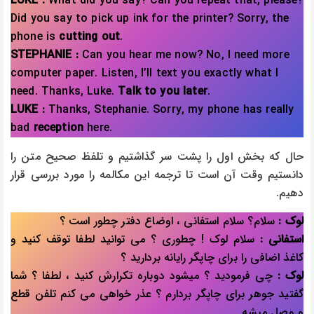
LUKE :
What did you say? Can you repeat that, please?
Did you say to pick up ink for the printer? Sorry, the
phone is
cutting out
.
STEPHANIE :
Can you hear me now? No, I need more
computer paper. Listen, I’ll text you exactly what I
need. Thanks, Luke.
Talk to you later
.
LUKE :
Thanks, Stephanie. Sorry, my phone has really
bad
reception
here.
حال که بخش اول را پشت سر گذاشتیم و تلفظ صحیح متن را
دانستیم وقت آن است تا ترجمه این مکالمه را مورد بررسی قرار
دهیم.
لوک :
سلام؟ سلام استفانی ، اوضاع دفتر چطور است ؟
استفانی :
سلام لوک ! چطوری ؟ می توانید لطفا توقف کنید و
کاغذ اضافی را برای چاپگر رایانه بردارید ؟
لوک :
چی فرمودید ؟ میشود دوباره تکرارش کنید ، لطفا ؟ شما
گفتید جوهر برای چاپگر بردارم ؟ عذر خواهی می کنم تلفن قطع
و وصل میشه.