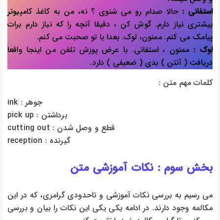
استفانی :
حالا صدام رو می شنوی ؟ نه، من به کاغذ کامپیوتر
بیشتری نیاز دارم. گوش کن ، دقیقا آنچه را که نیاز دارم برات
پیامک می کنم. ممنون، لوک. بعدا با تو صحبت می کنم.
لوک :
ممنون ، استفانی. با عرض پوزش تلفن من اینجا واقعا
دریافت ( آنتن ) بدی ( ضعیفی ) دارد.
کلمات مهم متن :
ink : جوهر
pick up : برداشتن
cutting out : قطع و وصل شدن
reception : گیرنده
بخش سوم : نکات آموزشی متن
می رسیم به بررسی نکات آموزشی و تاحدودی گرامری، که در این
مکالمه وجود دارند. در ادامه یکی یکی این نکات را بیان و بررسی