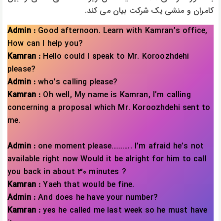
کامران و منشی یک شرکت بیان می کند.
Admin :
Good afternoon. Learn with Kamran’s office,
How can I help you?
Kamran :
Hello could I speak to Mr. Koroozhdehi
please?
Admin :
who’s calling please?
Kamran :
Oh well, My name is Kamran, I’m calling
concerning a proposal which Mr. Koroozhdehi sent to
me.
Admin :
one moment please……….. I’m afraid he’s not
available right now Would it be alright for him to call
you back in about 30 minutes ?
Kamran :
Yaeh that would be fine.
Admin :
And does he have your number?
Kamran :
yes he called me last week so he must have