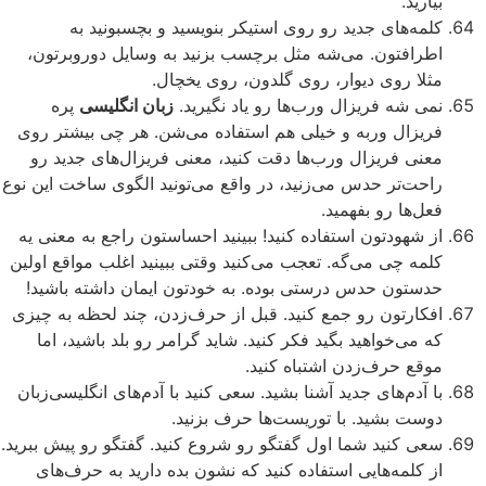
بیارید.
کلمه‌های جدید رو روی استیکر بنویسید و بچسبونید به
اطرافتون. می‌شه مثل برچسب بزنید به وسایل دوروبرتون،
مثلا روی دیوار، روی گلدون، روی یخچال.
نمی شه فریزال ورب‌ها رو یاد نگیرید.
زبان انگلیسی
پره
فریزال وربه و خیلی هم استفاده می‌شن. هر چی بیشتر روی
معنی فریزال ورب‌ها دقت کنید، معنی فریزال‌های جدید رو
راحت‌تر حدس می‌زنید، در واقع می‌تونید الگوی ساخت این نوع
فعل‌ها رو بفهمید.
از شهودتون استفاده کنید! ببینید احساستون راجع به معنی یه
کلمه چی می‌گه. تعجب می‌کنید وقتی ببینید اغلب مواقع اولین
حدستون حدس درستی بوده. به خودتون ایمان داشته باشید!
افکارتون رو جمع کنید. قبل از حرف‌زدن، چند لحظه به چیزی
که می‌خواهید بگید فکر کنید. شاید گرامر رو بلد باشید، اما
موقع حرف‌زدن اشتباه کنید.
با آدم‌های جدید آشنا بشید. سعی کنید با آدم‌های انگلیسی‌زبان
دوست بشید. با توریست‌ها حرف بزنید.
سعی کنید شما اول گفتگو رو شروع کنید. گفتگو رو پیش ببرید.
از کلمه‌هایی استفاده کنید که نشون بده دارید به حرف‌های