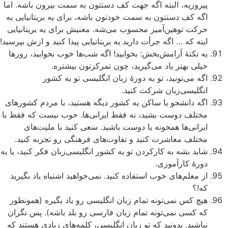
پیروزیه، البته اگه جهت کف دستتون به سمت بیرون باشه. اما
اگه کف دستتون به سمت خودتون باشه، برای یه بریتانیایی یه
حرکت توهین‌آمیز محسوب می‌شه. معنیش برای یه بریتانیایی
اینه که … اگه جرأت دارید یه بریتانیایی پیدا کنید و ازش بپرسید!
یه نکتۀ آرامش‌بخش: بخوابید! اگه شب‌ها خوب بخوابید، روزها
خیلی بهتر یاد می‌گیرید، چون تمرکزتون بیشتره.
اگه می‌تونید، تو یه دورۀ زبان انگلیسی تو یه کشور
انگلیسی‌زبان شرکت کنید.
اگه دانشجو یا ساکن یه کشور دیگه هستید، با مردم کشورهای
مختلف دوست بشید، نه فقط ایرانی‌ها. خوب نیست که فقط با
ایرانی‌ها همخونه یا دوست باشید. سعی کنید با ملیت‌های
مختلف معاشرت کنید و تفاوت‌های فرهنگی رو تجربه کنید.
شاید بشه به کار‌کردن تو یه کشور انگلیسی‌زبان فکر کنید، یا یه
دورۀ کارآموزی.
از معلم‌های خوب استفاده کنید. نمی‌خواهید اشتباه یاد بگیرید
که!؟
هیچ کس نمی‌تونه تمام زبان انگلیسی رو یاد بگیره (همونطور
که کسی نمی‌تونه تمام زبان فارسی رو بلد باشه). پس نگران
نباشید. بدونید که تو زبان انگلیسی، کلمه‌های زیادی هستند که