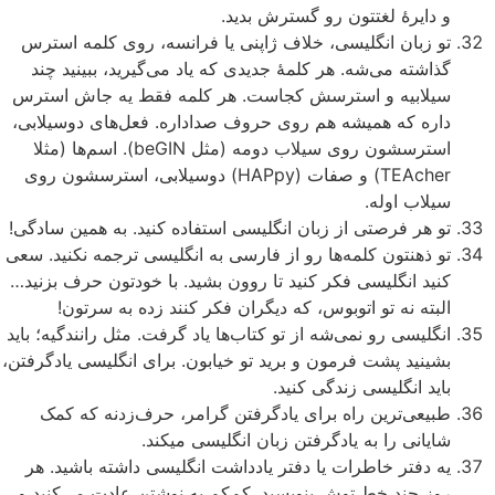
و دایرۀ لغتتون رو گسترش بدید.
تو زبان انگلیسی، خلاف ژاپنی یا فرانسه، روی کلمه استرس
گذاشته می‌شه. هر کلمۀ جدیدی که یاد می‌گیرید، ببینید چند
سیلابیه و استرسش کجاست. هر کلمه فقط یه جاش استرس
داره که همیشه هم روی حروف صداداره. فعل‌های دوسیلابی،
استرسشون روی سیلاب دومه (مثل beGIN). اسم‌ها (مثلا
TEAcher) و صفات (HAPpy) دوسیلابی، استرسشون روی
سیلاب اوله.
تو هر فرصتی از زبان انگلیسی استفاده کنید. به همین سادگی!
تو ذهنتون کلمه‌ها رو از فارسی به انگلیسی ترجمه نکنید. سعی
کنید انگلیسی فکر کنید تا روون بشید. با خودتون حرف بزنید…
البته نه تو اتوبوس، که دیگران فکر کنند زده به سرتون!
انگلیسی رو نمی‌شه از تو کتاب‌ها یاد گرفت. مثل رانندگیه؛ باید
بشینید پشت فرمون و برید تو خیابون. برای انگلیسی یادگرفتن،
باید انگلیسی زندگی کنید.
طبیعی‌ترین راه برای یادگرفتن گرامر، حرف‌زدنه که کمک
شایانی را به یادگرفتن زبان انگلیسی میکند.
یه دفتر خاطرات یا دفتر یادداشت انگلیسی داشته باشید. هر
روز چند خط توش بنویسید. کم‌کم به نوشتن عادت می‌کنید و