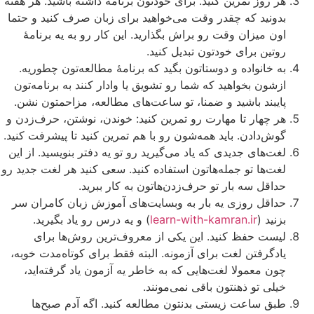
هر روز تمرین کنید. برای خودتون برنامه داشته باشید. هر هفته
بدونید که چقدر وقت می‌خواهید برای زبان صرف کنید و حتما
اون میزان وقت رو براش بگذارید. این کار رو به یه برنامۀ
روتین برای خودتون تبدیل کنید.
به خانواده و دوستاتون بگید که برنامۀ مطالعه‌تون چطوریه.
ازشون بخواهید که شما رو تشویق یا وادار کنند به برنامه‌تون
پایبند باشید و ضمنا، تو ساعت‌های مطالعه، مزاحمتون نشن.
هر چهار تا مهارت رو تمرین کنید: خوندن، نوشتن، حرف‌زدن و
گوش‌دادن. باید همه‌شون رو با هم تمرین کنید تا پیشرفت کنید.
لغت‌های جدیدی که یاد می‌گیرید رو تو یه دفتر بنویسید. از این
لغت‌ها تو جمله‌هاتون استفاده کنید. سعی کنید هر لغت جدید رو
حداقل سه بار تو حرف‌زدن‌هاتون به کار ببرید.
حداقل روزی یه بار به وبسایت‌های آموزش زبان کامران سر
بزنید (
learn-with-kamran.ir
) و یه درس رو یاد بگیرید.
لیست حفظ کنید. این یکی از معروف‌ترین روش‌ها برای
یادگرفتن لغت برای آزمونه. البته فقط برای کوتاه‌مدت خوبه،
چون معمولا لغت‌هایی که به خاطر یه آزمون یاد گرفته‌اید،
خیلی تو ذهنتون باقی نمی‌مونند.
طبق ساعت زیستی بدنتون مطالعه کنید. اگه آدم صبح‌ها