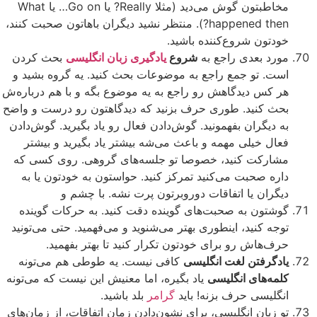
مخاطبتون گوش می‌دید (مثلا Really? یا Go on… یا What
happened then?). منتظر نشید دیگران باهاتون صحبت کنند،
خودتون شروع‌کننده باشید.
مورد بعدی راجع به
شروع
یادگیری زبان انگلیسی
بحث کردن
است. تو جمع راجع به موضوعات بحث کنید. یه گروه بشید و
هر کس دیدگاهش رو راجع به یه موضوع بگه و با هم درباره‌ش
بحث کنید. طوری حرف بزنید که دیدگاهتون رو درست و واضح
به دیگران بفهمونید. گوش‌دادن فعال رو یاد بگیرید. گوش‌دادن
فعال خیلی مهمه و باعث می‌شه بیشتر یاد بگیرید و بیشتر
مشارکت کنید، خصوصا تو جلسه‌های گروهی. روی کسی که
داره صحبت می‌کنید تمرکز کنید. حواستون به خودتون یا به
دیگران یا اتفاقات دوروبرتون پرت نشه. با چشم و
گوشتون به صحبت‌های گوینده دقت کنید. به حرکات گوینده
توجه کنید، اینطوری بهتر می‌شنوید و می‌فهمید. حتی می‌تونید
حرف‌هاش رو برای خودتون تکرار کنید تا بهتر بفهمید.
یادگرفتن لغت انگلیسی
کافی نیست. یه طوطی هم می‌تونه
کلمه‌های انگلیسی
یاد بگیره، اما معنیش این نیست که می‌تونه
انگلیسی حرف بزنه! باید
گرامر
بلد باشید.
تو زبان انگلیسی، برای نشون‌دادن زمان اتفاقات، از زمان‌های