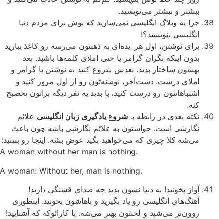
بیشتر و بیشتر می‌نویسید.
چرا یه وبلاگ انگلیسی نمی‌سازید که توش برای مردم دنیا
انگلیسی بنویسید؟!
برای نوشتن، اول هر ایده‌ای به ذهنتون می‌رسه رو کاغذ بیارید
بدون اینکه نگران گرامر یا حتی املای کلمه‌ها باشید. بعد
بهشون ساختار بدید. بعدش شروع کنید به نوشتن با گرامر و
املای درست. دست‌آخر، نوشته‌تون رو از اول مرور کنید و
اشتباهاتتون رو درست کنید، یا بدید یه نفر دیگه براتون تحصیح
کنه.
نکته بعدی در رابطه با
شروع یادگیری زبان انگلیسی
علائم
نگارشی است. حواستون به علائم نگارشی باشه چون باعث
می‌شه کلا چیزی که می‌خواهید بگید عوض بشه. اینجا رو ببینید:
A woman without her man is nothing.
A woman: Without her, man is nothing.
آواز بخونید! به دنیا نشون بدید چه صدای قشنگی دارید!
آهنگ‌های انگلیسی رو یاد بگیرید و باهاشون بخونید. اینطوری
روون‌تر می‌شید و لحنتون بهتر می‌شه. با کارائوکه که آشنایید!