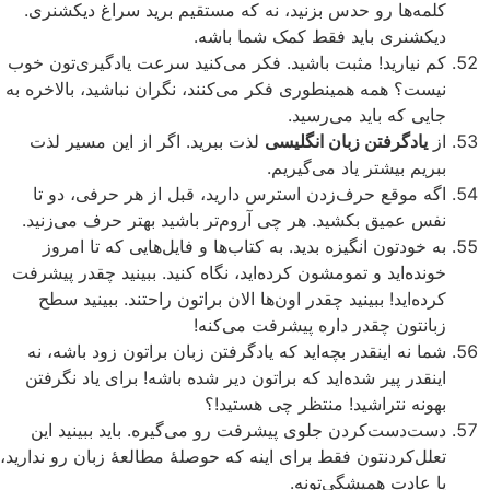
کلمه‌ها رو حدس بزنید، نه که مستقیم برید سراغ دیکشنری.
دیکشنری باید فقط کمک شما باشه.
کم نیارید! مثبت باشید. فکر می‌کنید سرعت یادگیری‌تون خوب
نیست؟ همه همینطوری فکر می‌کنند، نگران نباشید، بالاخره به
جایی که باید می‌رسید.
از
یادگرفتن زبان انگلیسی
لذت ببرید. اگر از این مسیر لذت
ببریم بیشتر یاد می‌گیریم.
اگه موقع حرف‌زدن استرس دارید، قبل از هر حرفی، دو تا
نفس عمیق بکشید. هر چی آروم‌تر باشید بهتر حرف می‌زنید.
به خودتون انگیزه بدید. به کتاب‌ها و فایل‌هایی که تا امروز
خونده‌اید و تمومشون کرده‌اید، نگاه کنید. ببینید چقدر پیشرفت
کرده‌اید! ببینید چقدر اون‌ها الان براتون راحتند. ببینید سطح
زبانتون چقدر داره پیشرفت می‌کنه!
شما نه اینقدر بچه‌اید که یادگرفتن زبان براتون زود باشه، نه
اینقدر پیر شده‌اید که براتون دیر شده باشه! برای یاد نگرفتن
بهونه نتراشید! منتظر چی هستید!؟
دست‌دست‌کردن جلوی پیشرفت رو می‌گیره. باید ببینید این
تعلل‌کردنتون فقط برای اینه که حوصلۀ مطالعۀ زبان رو ندارید،
یا عادت همیشگی‌تونه.