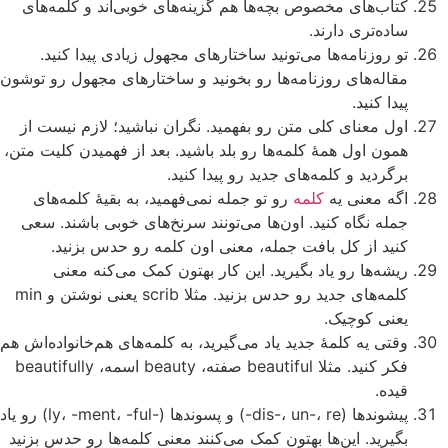
کتاب‌های مخصوص بچه‌ها هم گزینه‌های خوبی‌اند و کلمه‌های
ساده‌تری دارند.
تو روزنامه‌ها می‌تونید ساختارهای مجهول زیادی پیدا کنید.
مقاله‌های روزنامه‌ها رو بخونید و ساختارهای مجهول رو توشون
پیدا کنید.
اول معنای کلی متن رو بفهمید. نگران نباشید؛ لازم نیست از
همون اول همۀ کلمه‌ها رو بلد باشید. بعد از فهمیدن کلیت متن،
برگردید و کلمه‌های جدید رو پیدا کنید.
اگه معنی یه
کلمه
رو تو جمله نمی‌فهمید، به بقیۀ کلمه‌های
جمله نگاه کنید. اون‌ها می‌تونند سرنخ‌های خوبی باشند. سعی
کنید از کل بافت جمله، معنی اون کلمه رو حدس بزنید.
ریشه‌ها رو یاد بگیرید. این کار بهتون کمک می‌کنه معنی
کلمه‌های جدید رو حدس بزنید. مثلا scrib یعنی نوشتن و min
یعنی کوچیک.
وقتی یه کلمۀ جدید یاد می‌گیرید، به کلمه‌های هم‌خانواده‌اش هم
فکر کنید. مثلا beautiful صفته، beauty اسمه، beautifully
قیده.
پیشوندها (dis-، un-، re-) و پسوندها (-ly، -ment، -ful) رو یاد
بگیرید. این‌ها بهتون کمک می‌کنند معنی کلمه‌ها رو حدس بزنید