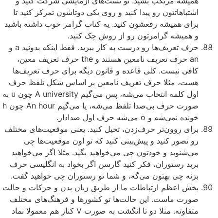
همیشه مرتکب بشید. تو تست‌های آزمایشی شرکت کنید و
اشتباهاتتون رو پیدا کنید و روی یکی دوتاشون تمرکز کنید تا
برای همیشه رفعشون کنید. یه کتاب گرامر خوب داشته باشید
و همیشه گرامرتون رو از روش چک کنید.
حرف تعریف‌ها رو درست به کار ببرید. فقط اینکه بدونید a و
an حرف تعریف نامعین هستند و the حرف تعریف معین،
کافی نیست. کلی قاعده و قانون دیگه برای حرف تعریف‌ها
هست، مثلا حرف تعریف نامعین بر اساس شکل تلفظ حرف
اول کلمه انتخاب می‌شه، پس می‌گیم A university چون u به
صورت حرف بی‌صدا تلفظ می‌شه، یا می‌گیم An hour چون h
خونده نمی‌شه و o می‌شه حرف اول صدادار.
برای روون‌تر حرف‌زدن، تخیل کنید. یعنی موقعیت‌های مختلف
رو تصور کنید و پیش‌بینی کنید که تو اون موقعیت‌ها چی
می‌شنوید و خودتون چی می‌خواهید بگید. مثلا اگر می‌خواهید
برید رستوران، فکر کنید گارسن اگر بخواد به انگلیسی حرف
بزنه چی بهتون می‌گه، و شما تو رستوران چی خواهید گفت.
بخش اعظم ارتباطات ما از طریق زبان بدن و حرکات و حالت
صورت ماست. این حالت‌ها تو کشورها و فرهنگ‌های مختلف
متفاوته. مثلا دو تا انگشت به صورت V کنار هم معمولا نماد