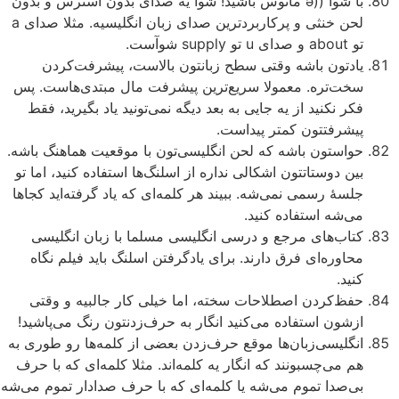
با شوآ ((ə مأنوس باشید! شوآ یه صدای بدون استرس و بدون
لحن خنثی و پرکاربردترین صدای زبان انگلیسیه. مثلا صدای a
تو about و صدای u تو supply شوآست.
یادتون باشه وقتی سطح زبانتون بالاست، پیشرفت‌کردن
سخت‌تره. معمولا سریع‌ترین پیشرفت مال مبتدی‌هاست. پس
فکر نکنید از یه جایی به بعد دیگه نمی‌تونید یاد بگیرید، فقط
پیشرفتتون کمتر پیداست.
حواستون باشه که لحن انگلیسی‌تون با موقعیت هماهنگ باشه.
بین دوستاتتون اشکالی نداره از اسلنگ‌ها استفاده کنید، اما تو
جلسۀ رسمی نمی‌شه. ببیند هر کلمه‌ای که یاد گرفته‌اید کجاها
می‌شه استفاده کنید.
کتاب‌های مرجع و درسی انگلیسی مسلما با زبان انگلیسی
محاوره‌ای فرق دارند. برای یادگرفتن اسلنگ باید فیلم نگاه
کنید.
حفظ‌کردن اصطلاحات سخته، اما خیلی کار جالبیه و وقتی
ازشون استفاده می‌کنید انگار به حرف‌زدنتون رنگ می‌پاشید!
انگلیسی‌زبان‌ها موقع حرف‌زدن بعضی از کلمه‌ها رو طوری به
هم می‌چسبونند که انگار یه کلمه‌اند. مثلا کلمه‌‌ای که با حرف
بی‌صدا تموم می‌شه یا کلمه‌ای که با حرف صدادار تموم می‌شه