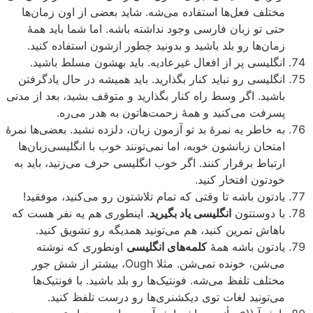
مختلف فعل‌ها استفاده می‌شه. شاید بعضی از اون زمان‌ها
حتی تو زبان فارسی وجود نداشته باشه. اما شما باید همۀ
زمان‌ها رو بلد باشید و بدونید چطور ازشون استفاده کنید.
انگلیسی پر از افعال غیرعادیه. باید بهشون مسلط باشید.
انگلیسی رو نباید کنار بگذارید. باید همیشه در حال یادگرفتن
باشید. اگر وسط راه کنار بگذارید و متوقف بشید، بعد از مدتی
پسرفت می‌کنید و همۀ زحمت‌هاتون به هدر می‌ره.
به خاطر یه نمرۀ بد تو آزمون زبان، دلزده نشید. بعضی‌ها نمرۀ
امتحان زبانشون خوبه، اما نمی‌تونند خوب با انگلیسی‌زبان‌ها
ارتباط برقرار کنند. اگر خوب انگلیسی حرف می‌زنید، باید به
خودتون افتخار کنید.
یادتون باشه تا وقتی که تمام تلاشتون رو می‌کنید، موفقید!
با دوستتون
انگلیسی یاد بگیرید
. اینطوری هم یه نفر هست که
باهاش تمرین کنید، هم می‌تونید همدیگه رو تشویق کنید.
یادتون باشه همۀ
کلمه‌های انگلیسی
اونطوری که نوشته
می‌شن، خونده نمی‌شن. مثلا Ough، بیشتر از شش جور
مختلف تلفظ می‌شه. فونتیک‌ها رو بلد باشید. با فونتیک‌ها
می‌تونید لغات توی دیکشنری‌ها رو درست تلفظ کنید.