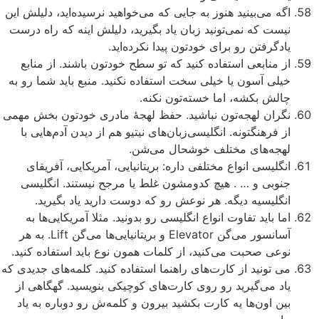
اگه می‌بینید هنوز به جایی که می‌خواهید نرسیده‌اید، دلیلش این
نیست که نمی‌تونید زبان یاد بگیرید، دلیلش اینه که راه درست
یادگرفتن رو برای خودتون پیدا نکرده‌اید.
از منابعی استفاده کنید که تو سطح خودتون باشند. از منابع
خیلی آسون یا خیلی سخت استفاده نکنید. منبع باید شما رو به
چالش بکشه، اما خسته‌تون نکنه.
نگران لهجه‌تون نباشید. حفظ لهجۀ مادری خودتون بخش مهمی
از فرهنگتونه. انگلیسی‌زبان‌های نیتیو هم از دیدن آدم‌هایی با
لهجه‌های مختلف خوشحال می‌شن.
انگلیسی انواع مختلفی داره: بریتانیایی، آمریکایی، آفریقای
جنوبی و … . هیچ کدومشون غلط یا مرجح نیستند. انگلیسی
انگلیسیه دیگه. هر نوعش رو که دوست دارید یاد بگیرید.
اما باید تفاوت انواع انگلیسی رو بدونید. مثلا آمریکایی‌ها به
آسانسور می‌گن Elevator و بریتانیایی‌ها می‌گن Lift. به هر
نوعی صحبت می‌کنید، از کلمات همون نوع باید استفاده کنید.
می تونید از کارت‌های راهنما استفاده کنید. کلمه‌های جدیدی که
یاد می‌گیرید رو روی کارت‌های کوچیکی بنویسید. گهگاهی از
بین اون‌ها یه کارت بکشید بیرون و کلمه‌ش رو دوباره به یاد