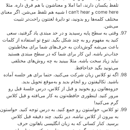
تلفظ یکسان دارند، اما املا و معناشون با هم فرق داره. مثلا
come here و I can’t hear شبیه هم تلفظ می‌شن. اگر معنای
مختلف کلمه‌ها رو بدونید، تو دایرۀ لغتتون راحت‌تر تثبیت
می‌شن.
وقتی به سطح پایه رسیدید و در حد مبتدی یاد گرفتید، سعی
کنید یه مفهوم رو به چند شکل بگید. تنوع تو استفاده از کلمات
باعث می‌شه گوش‌دادن به حرف‌های شما برای مخاطبتون
جذاب‌تر باشه. این کار برای شما که در سطح مبتدی هستید
نباید زیاد سخت باشه. مثلا ببینید به چه روش‌های مختلفی
می‌تونید بگید خداحافظ.
اگه تو کلاس زبان شرکت می‌کنید، حتما برای هر جلسه آماده
باشید. تکالیفتون رو انجام بدید و به‌موقع تحویل بدید.
جزوه‌هاتون رو بخونید و قبل از کلاس، درس جلسۀ قبل رو
مرور کنید. اینطوری حافظه‌تون به کار می‌افته و قبل کلاس
گرم می‌کنید!
تو کلاس، حواستون رو جمع کنید. به درس توجه کنید. حواستون
به بیرون از کلاس نباشه. دیر نکنید. چند دقیقه قبل کلاس
برسید. کنار کسانی که به زبان انگلیسی باهاتون حرف