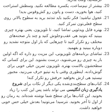
بیشتر از نیم‌ساعت، یکسره مطالعه نکنید. وسطش استراحت
کنید، هوا بخورید، دست و پاتون رو کش‌وقوس بدید!
عجول نباشید؛ فکر نکنید باید تندتند برید به سطوح بالاتر. روی
سطح فعلی‌تون تمرکز کنید.
بهتره فایل ویدئویی تماشا کنید، تا تلویزیون. یعنی بهتره چیزی
ببینید که بتونید هی عقب‌وجلوش کنید و چند بار صحنه‌های
مختلف رو تکرار کنید تا چیزهایی که بار اول متوجه نشدید رو
دوباره ببینید و بفهمید.
تماشای برنامه‌های تلویزیونی، این مزیت رو داره که اگه اولین
بار یه چیزی رو می‌شنوید، درست بشنوید. این برای کسانی که
سطحشون بالاست بهتره. تلویزیون تمرین خیلی خوبی برای
گوش‌دادنه. اینطوری وقتی با یه نیتیو حرف می‌زنید، مجبور
نیستید هی ازش بخواهید حرفش رو تکرار کنه!
کتاب‌های سطح‌بندی‌شده یکی دیگر از نکات برای
شروع
یادگیری زبان انگلیسی
می تواند باشد پس این کتب را زیاد
بخونید. این کتاب‌ها برای سطح شما نوشته شده‌اند. یه رمان رو
از اول تا آخر بخونید. نترسید! می‌تونید! بعدش خیلی حس خوبی
خواهید داشت.