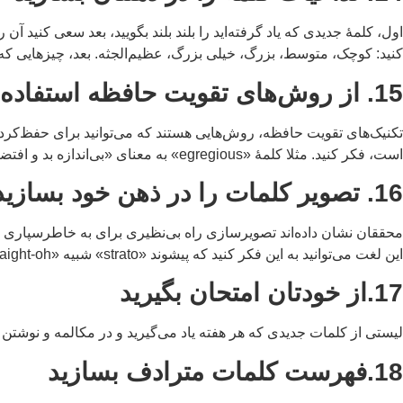
اول، کلمۀ جدیدی که یاد گرفته‌اید را بلند بلند بگویید، بعد سعی کنید آن
کنید: کوچک، متوسط، بزرگ، خیلی بزرگ، عظیم‌الجثه. بعد، چیزهایی که 
15. از روش‌های تقویت حافظه استفاده کنید
تکنیک‌های تقویت حافظه، روش‌هایی هستند که می‌توانید برای حفظ‌کردن ل
است، فکر کنید. مثلا کلمۀ «egregious» به معنای «بی‌اندازه بد و افتضاح» را با این جمله به خاطر بسپارید «Don’t let that smelly rotten egg reach us».
16. تصویر کلمات را در ذهن خود بسازید
این لغت می‌توانید به این فکر کنید که پیشوند «strato» شبیه «straight-oh» است که شما را یاد خط‌کش صاف می‌اندازد یا یاد «straight-o-volcano» که معنای این لغت را نشان می‌دهد.
17.از خودتان امتحان بگیرید
لیستی از کلمات جدیدی که هر هفته یاد می‌گیرید و در مکالمه و نوشتن به
18.فهرست کلمات مترادف بسازید