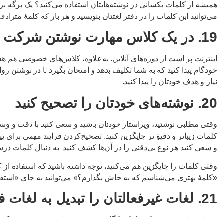
می‌توانید این کلمات را در دفتر لغتتان بنویسید و هر بار که کلمۀ مترادف 
19. در یک کلاس مهارت نوشتن شرکت کنید
اینترنت پر است از دوره‌های آنلاین. به‌علاوه، کلاس‌های خصوصی هم هست
خودگام پیدا کنید که به شما تکلیف بدهد و امتحان بگیرد تا در نوشتن ر
نیاز و هدف خودتان را پیدا کنید.
20. نوشته‌های خودتان را تصحیح کنید
وقتی مطلبی نوشتید، ویراستار خودتان باشید و سعی کنید با دقت و وسواس 
کلمات زیباتر و دقیق‌تر جایگزین کنید. تصحیح‌کردن فرایند مهمی برای پی
و سعی کنید هر نوع بی‌دقتی را در آن‌ها کشف کنید. به دنبال کلمات درست
وقتی کلمات را جایگزین هم می‌کنید، توجه داشته باشید که استفاده از
«کلمۀ بهتری می‌شناسم که به جاش بگذارم؟» می‌توانید به جای «استفاده» (use) بنویسید «به‌کارگیری» (acquire) یا «کسب» (obtain) یا به جای «انجام‌دادن» (do) بنویسید «عمل‌کرد
21. لغات غیرفعالتان را تبدیل به لغات فعال کنید