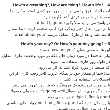
4 – ?How’s everything?, How are thing?, How’s life
اصطلاحات فوق را می تواند در مورد هر کسی استفاده کرد اما
معمولا در خصوص فردی آشنا کاربرد دارد.
در پاسخ می توانید مثلا بگویید good یا not bad.
یا در مورد اتفاق اخیر زندگی خود کمی صحبت کرده تا مکالمه را
ادامه دهید و بعد از طرف مقابل بپرسید ?what about you.
5 – ?How’s your day? Or How’s your day going
این ها به معنی همان ?how are you هستند
ولی نه فقط در مورد زمان حال بلکه در مورد وضعیت طرف مقابل
در طول روز جاری استفاده می شوند.
که طبیعتا در مورد افراد آشنا به کار می رود.
مثلا شما از همکار خود در هنگام غروب (آخر وقت کاری) از این
اصطلاحات استفاده می کنید.
یا در مورد فروشنده یک فروشگاه که هر روز غروب می بینید.
جواب گرامری به این سوال it’s going well است ولی معمولا با
good یا fine یا alright جواب می دهند.
با این حال بدانید که good و fine و not bad جواب های مناسبی
برای هر نوع احوال پرسی هستند.