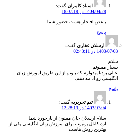
استاد کامران
گفت:
1404/04/28 در 18:07:18
باعص افتخار هست حضور شما
پاسخ
ارسلان غفاری
گفت:
1403/07/03 در 02:43:11
سلام
بسیار ممنونم.
عالی بود،امیدوارم که بتونم از این طریق آموزش زبان
انگلیسی رو ادامه دهم.
پاسخ
تیم تحریریه
گفت:
1403/07/04 در 12:28:19
سلام ارسلان جان ممنون از بازخورد شما.
آره کانال یوتیوب برای آموزش زبان انگلیسی یکی از
بهترین روش هاست.