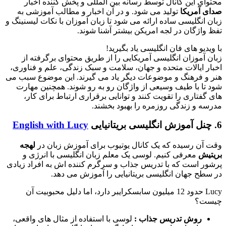
محتوای این کانال توسط رسانه بین المللی و پخش کننده اخبار
صدای آمریکا
تولید می شود. و در آن اخبار و مطالب آموزشی به
زبان انگلیسی ساده ارائه می شود تا زبان آموزان با نکات لیسنینگ و
تفظ واژگان در لجه امریکن بیشتر آشنا شوند.
با ویدیو های فان انگلیسی یاد بگیرید!
زبان آموزان انگلیسی آمریکایی را از طریق محتوای برگرفته از
اخبار ایالات متحده و جهان، سلامت و سبک زندگی، علم و فناوری،
هنر و فرهنگ و موضوعات دیگر یاد می گیرند. این موضوع سبب می
شود تا با طیف وسیعی از واژگان رو به رو شوند. همچنین مهارت
های گفتاری را تقویت کنند و توانایی برقراری ارتباط برای کار،
مدرسه و زندگی روزمره را بهبود بخشند.
6. چنل آموزش انگلیسی بریتانیایی
English with Lucy
وقت آن رسیده که یک کانال یوتیوب برای آموزش زبان در
لهجه
بریتیش
معرفی کنیم. لوسی یک معلم زبان انگلیسی با انرژی و
پرشور است که با تدریس جذاب و سرگرم کننده اش به افراد زیادی
در سطح جهان انگلیسی بریتانیایی را آموزش می دهد.
Lucy حدود 12 میلیون سابسکرایبر دارد، اما دلیل محبوبیت آن
چیست؟
روش تدریس جذاب :
لوسی با استفاده از مثال‌ های واقعی،