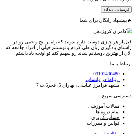
🔥پیشنهاد رایگان برای شما
قبل از هر چیزی دوست دارم بدونید که راه پر پیچ و خمی رو در
راستای یادگیری زبان طی کردم و تونستم خیلی از افراد جامعه که
الان از بهترین دوستانم شدند رو سهیم کنم تو اونچه یاد داشتم
ارتباط با ما
09191430480
ارتباط در واتساپ
مشهد فرامرز عباسی ، بهاران 5، فجر6 پ 7
دسترسی سریع
مقالات آموزشی
تمام دروه ها
حساب کاربری
قوانین و مقررات
مقالات آموزشی