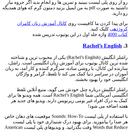
رو از روی پلی لیست ببینید و تمرین ها رو انجام بدید اگر جزوه نیاز
داشتید به صورت pdf به من ایمیل بزنید دمتون گرم که هوای همدیگه
رو دارید.
برای پیدا کردن ما کافیست روی
کانال آموزش زبان کامران
کروژدهی
کلیک کنید.
کتاب 4000
واژه جلد اول در این یوتیوب تدریس شده
Rachel’s English
3.
راشلز انگلیش (Rachel’s English) یکی از محبوب‌ ترین و شناخته‌
شده‌ ترین کانال یوتیوب برای آموزش زبان انگلیسی است. راشل،
سازنده این کانال، با روشی ساده، سرگرم‌ کننده و کار آمد، به زبان‌
آموزان در سراسر دنیا کمک می‌ کند تا تلفظ، گرامر و واژگان
انگلیسی خود را بهبود بخشند.
راشلز انگلیش درباره چنل خودش می گوید، منبع آنلاین تلفظ
انگلیسی آمریکایی شما Rachel’s English است. همه ویدیو ها برای
کمک به درک افراد غیر بومی زیرنویس دارند. ویدیو های جدید هر
هفته اضافه می شود!
با استفاده از پلی لیست Sounds: How-To موقعیت های دهان خاص
هر صدا را بیاموزید. برای بهبود درک شنیداری خود با پلی لیست
Words that Reduce وقت بگذرانید. و ویدیوهای پلی لیست American