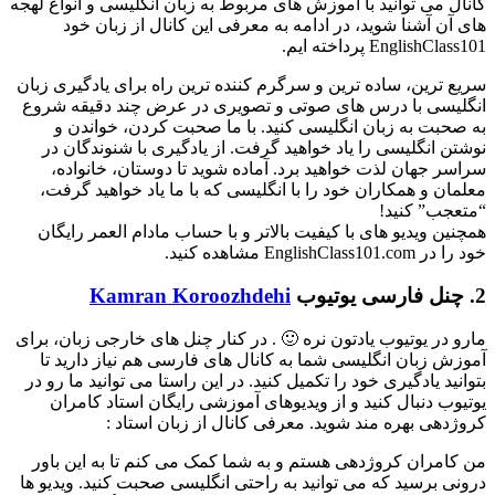
کانال می توانید با آموزش های مربوط به زبان انگلیسی و انواع لهجه
های آن آشنا شوید، در ادامه به معرفی این کانال از زبان خود
EnglishClass101 پرداخته ایم.
سریع ترین، ساده ترین و سرگرم کننده ترین راه برای یادگیری زبان
انگلیسی با درس های صوتی و تصویری در عرض چند دقیقه شروع
به صحبت به زبان انگلیسی کنید. با ما صحبت کردن، خواندن و
نوشتن انگلیسی را یاد خواهید گرفت. از یادگیری با شنوندگان در
سراسر جهان لذت خواهید برد. آماده شوید تا دوستان، خانواده،
معلمان و همکاران خود را با انگلیسی که با ما یاد خواهید گرفت،
“متعجب” کنید!
همچنین ویدیو های با کیفیت بالاتر و با حساب مادام العمر رایگان
خود را در EnglishClass101.com مشاهده کنید.
2. چنل فارسی یوتیوب
Kamran Koroozhdehi
مارو در یوتیوب یادتون نره 🙂 . در کنار چنل های خارجی زبان، برای
آموزش زبان انگلیسی شما به کانال های فارسی هم نیاز دارید تا
بتوانید یادگیری خود را تکمیل کنید. در این راستا می توانید ما رو در
یوتیوب دنبال کنید و از ویدیوهای آموزشی رایگان استاد کامران
کروژدهی بهره مند شوید. معرفی کانال از زبان استاد :
من کامران کروژدهی هستم و به شما کمک می کنم تا به این باور
درونی برسید که می توانید به راحتی انگلیسی صحبت کنید. ویدیو ها