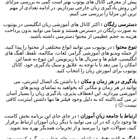
پیش از معرفی کانال های یوتوب بهتر است کمی به بررسی مزایای
این روش یادگیری زبان خارجی بپردازیم. در ادامه تعدادی از مهم
ترین این مزایا را بررسی می کنیم.
دسترسی رایگان :
اکثر کانال‌ های آموزشی زبان انگلیسی در یوتیوب
به صورت رایگان در دسترس هستند و شما می‌ توانید بدون پرداخت
هزینه به حجم عظیمی از محتوا دسترسی داشته باشید.
تنوع محتوا :
در یوتیوب می‌ توانید انواع مختلفی از محتوا را پیدا کنید،
از جمله ویدیو های آموزشی گرامر، لغات، مکالمه، تلفظ، آهنگ‌ های
انگلیسی، فیلم‌ ها و سریال‌ ها با زیرنویس. این تنوع به شما این
امکان را می‌ دهد تا با توجه به علایق و سبک یادگیری خود، کانال
یوتیوب برای آموزش زبان را انتخاب کنید.
یادگیری در هر زمان و مکان :
با داشتن یک اتصال اینترنتی، می‌
توانید در هر زمان و مکانی که بخواهید به تماشای ویدیو های
آموزشی بپردازید. این انعطاف‌ پذیری، یادگیری زبان را بسیار آسان‌
تر می‌ کند.(البته که به دلیل وجود فیلتر ها تنها داشتن اینترنت کافی
نیست 🙂 )
ارتباط با جامعه زبان‌ آموزان :
در جای جای این برنامه بخش کامنت
ها وجود دارد که در آن می‌ توانید با دیگر زبان‌ آموزان ارتباط برقرار
کنید، سوالات خود را بپرسید و از تجربیات همدیگر بهره‌ مند شوید.
یادگیری لذت‌ بخش :
تماشای ویدیو های جذاب، سرگرم‌ کننده و حتی