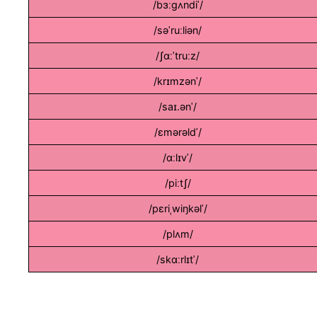
/ˈbɜːgʌndi/
/səˈruːliən/
/ʃɑːˈtruːz/
/ˈkrɪmzən/
/ˈsaɪ.ən/
/ˈɛmərəld/
/ˈɑːlɪv/
/piːtʃ/
/ˈpɛriˌwiŋkəl/
/plʌm/
/ˈskɑːrlɪt/