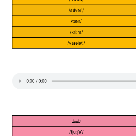
/ˈsɪlvər/
/tæn/
/kriːm/
/ˈvaɪələt/
تلفظ
/ˈfjuːʃə/