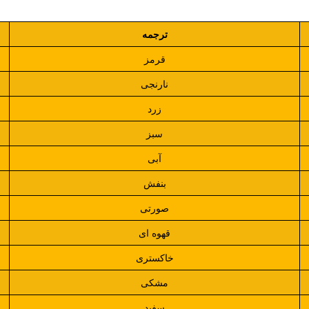
ترجمه
قرمز
نارنجی
زرد
سبز
آبی
بنفش
صورتی
قهوه ای
خاکستری
مشکی
سفید