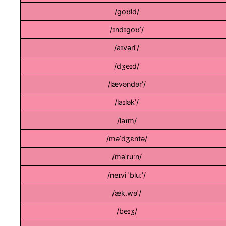
/ɡoʊld/
/ˈɪndɪɡoʊ/
/ˈaɪvəri/
/dʒeɪd/
/ˈlævəndər/
/ˈlaɪlək/
/laɪm/
/məˈdʒɛntə/
/məˈruːn/
/ˈneɪvi ˈbluː/
/ˈæk.wə/
/beɪʒ/