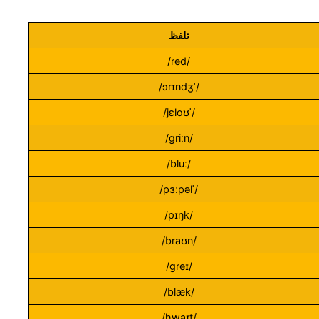
تلفظ
/red/
/ˈɔrɪndʒ/
/ˈjɛloʊ/
/ɡriːn/
/bluː/
/ˈpɜːpəl/
/pɪŋk/
/braʊn/
/greɪ/
/blæk/
/hwaɪt/