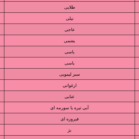
طلایی
نیلی
عاجی
یشمی
یاسی
یاسی
سبز لیمویی
ارغوانی
عنابی
آبی تیره یا سورمه ای
فیروزه ای
بژ