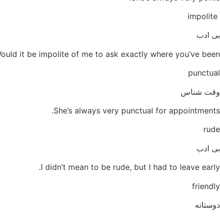
impolite
بی ادب
ould it be impolite of me to ask exactly where you’ve been?
punctual
وقت شناس
She’s always very punctual for appointments.
rude
بی ادب
I didn’t mean to be rude, but I had to leave early.
friendly
دوستانه