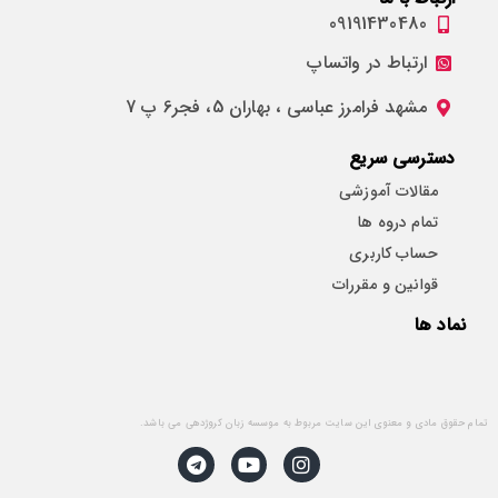
09191430480
ارتباط در واتساپ
مشهد فرامرز عباسی ، بهاران 5، فجر6 پ 7
دسترسی سریع
مقالات آموزشی
تمام دروه ها
حساب کاربری
قوانین و مقررات
نماد ها
تمام حقوق مادی و معنوی این سایت مربوط به موسسه زبان کروژدهی می باشد.