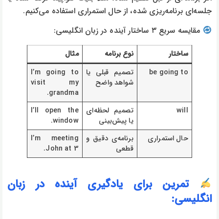
جلسه‌ای برنامه‌ریزی شده، از حال استمراری استفاده می‌کنیم.
مقایسه سریع ۳ ساختار آینده در زبان انگلیسی:
ساختار
نوع برنامه
مثال
be going to
تصمیم قبلی یا
I’m going to
شواهد واضح
visit my
grandma.
will
تصمیم لحظه‌ای
I’ll open the
یا پیش‌بینی
window.
حال استمراری
برنامه‌ی دقیق و
I’m meeting
قطعی
John at 3.
تمرین برای یادگیری آینده در زبان
انگلیسی: