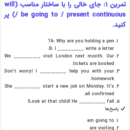
تمرین ۱: جای خالی را با ساختار مناسب (will
/ be going to / present continuous) پر
کنید.
A: Why are you holding a pen?
B: I __________ write a letter.
We __________ visit London next month. Our
tickets are booked.
Don’t worry! I __________ help you with your
homework.
She __________ start a new job on Monday. It’s
all confirmed.
Look at that child! He __________ fall!
پاسخ‌ها
am going to
are visiting