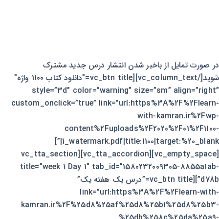
در صورت تمایل از باخبر شدن انتشار درس جدید مشترک
شوید[/vc_column_text][vc_btn title=”دانلود کتاب 1100 واژه”
style=”3d” color=”warning” size=”sm” align=”right”
custom_onclick=”true” link=”url:https%3A%2F%2Flearn-
with-kamran.ir%2Fwp-
content%2Fuploads%2F2020%2F01%2F1100-
1_watermark.pdf|title:1100|target:%20_blank|”]
[vc_empty_space][vc_tta_accordion][vc_tta_section
title=”week 1 Day 1″ tab_id=”1580232009305-8855a1ab-
d78b”][vc_btn title=”درس یک هفته یک”
link=”url:https%3A%2F%2Flearn-with-
kamran.ir%2F%25d8%25af%25d8%25b1%25d8%25b3-
%25db%258c%25da%25a9-