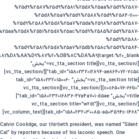
%25d9%2587%25d9%2581%25d8%25aa%25d9%2587-
%25d8%25a7%25d9%2588%25d9%2584-1100-
%25d9%2588%25d8%25a7%25da%2598%25d9%2587-
%25aa%25d8%25b1%25d8%25ac%25d9%2585%25d9%2587-
%25d9%2588-
%25d9%2581%25d8%25a7%25db%258c%25d9%2584-
[/vc_tta_section][vc_tta_section title=”بخش”
tab_id=”1580232012894-ae864072-7c5c”][/vc_tta_section]
[vc_tta_section title=”بخش” tab_id=”1580232015006-
c0c65076-66b0″][/vc_tta_section][vc_tta_section
title=”بخش” tab_id=”1580232016836-47a4a701-d5ae”]
[/vc_tta_section][vc_tta_section title=”w2d1″
tab_id=”1580232030085-a503594c-1468″][vc_column_text]
Calvin Coolidge, our thirtieth president, was named “Silent
Cal” by reporters because of his laconic speech. One